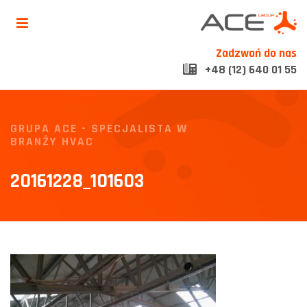
Zadzwoń do nas
+48 (12) 640 01 55
GRUPA ACE - SPECJALISTA W
BRANŻY HVAC
20161228_101603