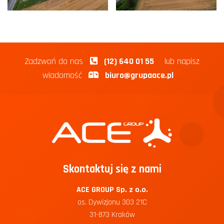
Zadzwoń do nas
(12) 640 01 55
lub napisz
wiadomość
biuro@grupaace.pl
Skontaktuj się z nami
ACE GROUP Sp. z o.o.
os. Dywizjonu 303 21C
31-873 Kraków