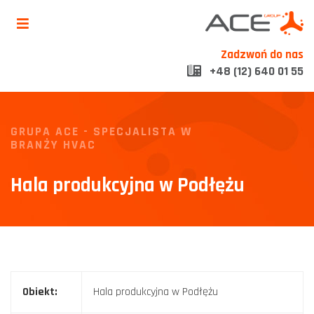
Zadzwoń do nas
+48 (12) 640 01 55
GRUPA ACE - SPECJALISTA W
BRANŻY HVAC
Hala produkcyjna w Podłężu
Obiekt:
Hala produkcyjna w Podłężu