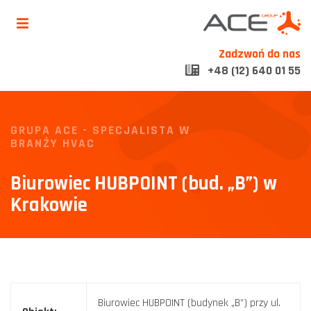
Zadzwoń do nas
+48 (12) 640 01 55
GRUPA ACE - SPECJALISTA W
BRANŻY HVAC
Biurowiec HUBPOINT (bud. „B”) w
Krakowie
Biurowiec HUBPOINT (budynek „B”) przy ul.